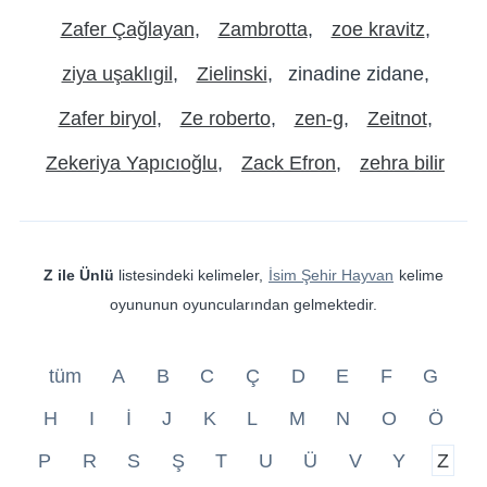
Zafer Çağlayan
Zambrotta
zoe kravitz
ziya uşaklıgil
Zielinski
zinadine zidane
Zafer biryol
Ze roberto
zen-g
Zeitnot
Zekeriya Yapıcıoğlu
Zack Efron
zehra bilir
Z ile Ünlü
listesindeki kelimeler,
İsim Şehir Hayvan
kelime
oyununun oyuncularından gelmektedir.
tüm
A
B
C
Ç
D
E
F
G
H
I
İ
J
K
L
M
N
O
Ö
P
R
S
Ş
T
U
Ü
V
Y
Z