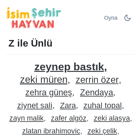
Oyna
Z ile Ünlü
zeynep bastık
zeki müren
zerrin özer
zehra güneş
Zendaya
ziynet sali
Zara
zuhal topal
zayn malik
zafer algöz
zeki alasya
zlatan ibrahimovic
zeki çelik