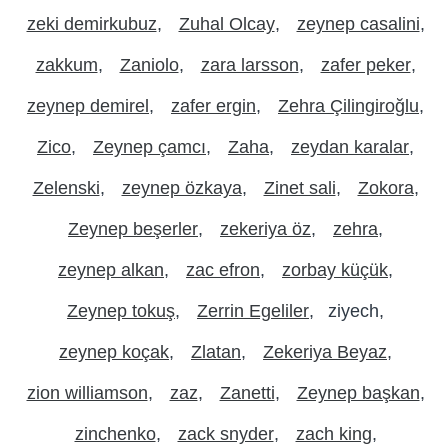
zeki demirkubuz
Zuhal Olcay
zeynep casalini
zakkum
Zaniolo
zara larsson
zafer peker
zeynep demirel
zafer ergin
Zehra Çilingiroğlu
Zico
Zeynep çamcı
Zaha
zeydan karalar
Zelenski
zeynep özkaya
Zinet sali
Zokora
Zeynep beşerler
zekeriya öz
zehra
zeynep alkan
zac efron
zorbay küçük
Zeynep tokuş
Zerrin Egeliler
ziyech
zeynep koçak
Zlatan
Zekeriya Beyaz
zion williamson
zaz
Zanetti
Zeynep başkan
zinchenko
zack snyder
zach king