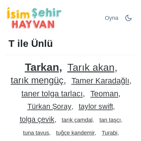
Oyna
T ile Ünlü
Tarkan
Tarık akan
tarık mengüç
Tamer Karadağlı
taner tolga tarlacı
Teoman
Türkan Şoray
taylor swift
tolga çevik
tarık çamdal
tan taşçı
tuna tavus
tuğçe kandemir
Turabi