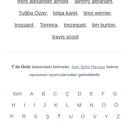
trent alexander arnold
tammy abraham
Tuğba Özay
tolga karel
timo werner
trossard
Torreira
trezeguet
tim burton
travis scoot
T ile Ünlü
listesindeki kelimeler,
İsim Şehir Hayvan
kelime
oyununun oyuncularından gelmektedir.
tüm
A
B
C
Ç
D
E
F
G
H
I
İ
J
K
L
M
N
O
Ö
P
R
S
Ş
T
U
Ü
V
Y
Z