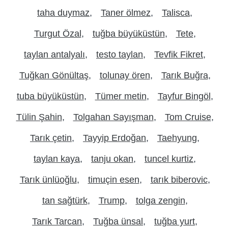
taha duymaz
Taner ölmez
Talisca
Turgut Özal
tuğba büyüküstün
Tete
taylan antalyalı
testo taylan
Tevfik Fikret
Tuğkan Gönültaş
tolunay ören
Tarık Buğra
tuba büyüküstün
Tümer metin
Tayfur Bingöl
Tülin Şahin
Tolgahan Sayışman
Tom Cruise
Tarık çetin
Tayyip Erdoğan
Taehyung
taylan kaya
tanju okan
tuncel kurtiz
Tarık ünlüoğlu
timuçin esen
tarık biberovic
tan sağtürk
Trump
tolga zengin
Tarık Tarcan
Tuğba ünsal
tuğba yurt