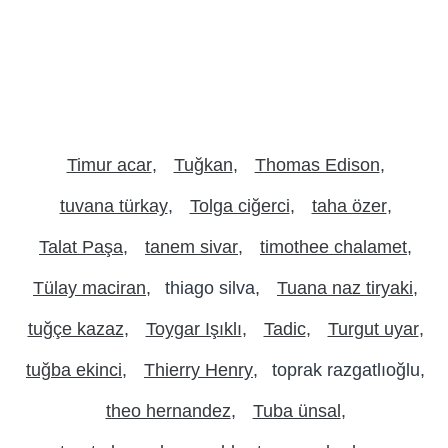
Timur acar
Tuğkan
Thomas Edison
tuvana türkay
Tolga ciğerci
taha özer
Talat Paşa
tanem sivar
timothee chalamet
Tülay maciran
thiago silva
Tuana naz tiryaki
tuğçe kazaz
Toygar Işıklı
Tadic
Turgut uyar
tuğba ekinci
Thierry Henry
toprak razgatlıoğlu
theo hernandez
Tuba ünsal