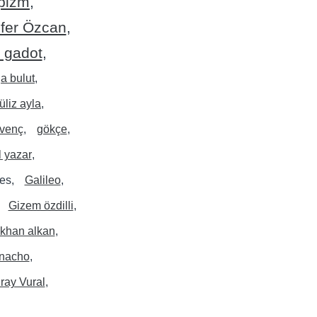
pizm
fer Özcan
l gadot
a bulut
üliz ayla
venç
gökçe
 yazar
ues
Galileo
Gizem özdilli
khan alkan
nacho
ray Vural