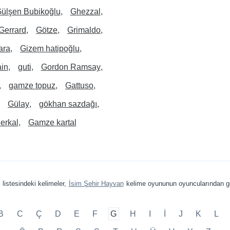
ülşen Bubikoğlu
Ghezzal
Gerrard
Götze
Grimaldo
ara
Gizem hatipoğlu
ain
guti
Gordon Ramsay
gamze topuz
Gattuso
Gülay
gökhan sazdağı
erkal
Gamze kartal
ü
listesindeki kelimeler,
İsim Şehir Hayvan
kelime oyununun oyuncularından ge
B
C
Ç
D
E
F
G
H
I
İ
J
K
L