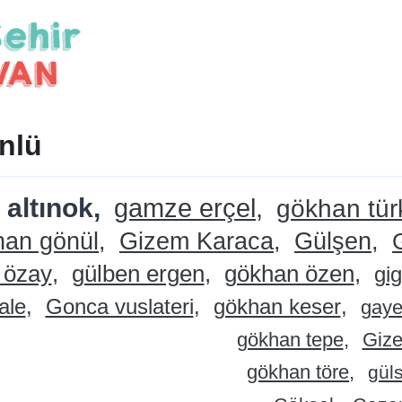
Ünlü
 altınok
gamze erçel
gökhan tü
han gönül
Gizem Karaca
Gülşen
 özay
gülben ergen
gökhan özen
gig
ale
Gonca vuslateri
gökhan keser
gaye
gökhan tepe
Giz
gökhan töre
güls