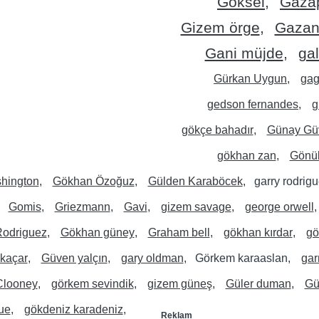
Göksel
Gaza
Gizem örge
Gazan
Gani müjde
ga
Gürkan Uygun
gag
gedson fernandes
g
gökçe bahadır
Günay Gü
gökhan zan
Gönül
hington
Gökhan Özoğuz
Gülden Karaböcek
garry rodrig
Gomis
Griezmann
Gavi
gizem savage
george orwell
Rodriguez
Gökhan güney
Graham bell
gökhan kırdar
gö
 kaçar
Güven yalçın
gary oldman
Görkem karaaslan
gar
Clooney
görkem sevindik
gizem güneş
Güler duman
Gü
ue
gökdeniz karadeniz
Reklam