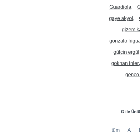
Guardiola
G
gaye akyol
gizem k
gonzalo higu
gülçin ergül
gökhan inler
genco 
G ile Ünl
tüm
A