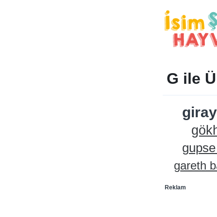
G ile 
giray
gök
gupse
gareth b
Reklam