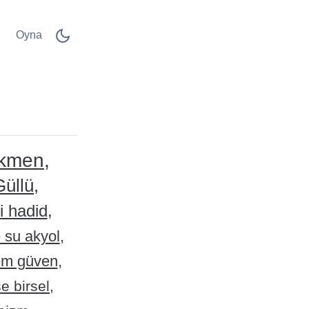
Oyna
rkmen
Güllü
i hadid
 su akyol
em güven
e birsel