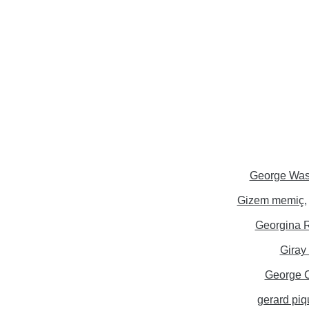
George Was
Gizem memiç
Georgina 
Giray
George 
gerard piq