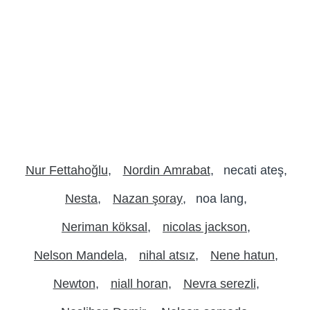
Nur Fettahoğlu
Nordin Amrabat
necati ateş
Nesta
Nazan şoray
noa lang
Neriman köksal
nicolas jackson
Nelson Mandela
nihal atsız
Nene hatun
Newton
niall horan
Nevra serezli