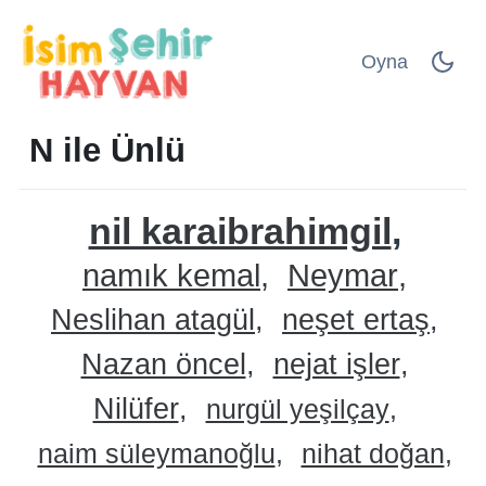
Oyna
N ile Ünlü
nil karaibrahimgil
namık kemal
Neymar
Neslihan atagül
neşet ertaş
Nazan öncel
nejat işler
Nilüfer
nurgül yeşilçay
naim süleymanoğlu
nihat doğan