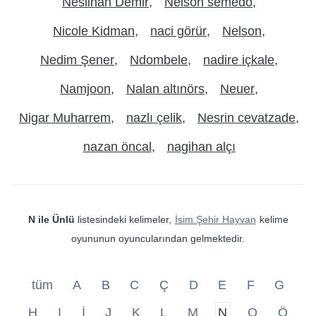
Neslihan Demir
Nelson semedo
Nicole Kidman
naci görür
Nelson
Nedim Şener
Ndombele
nadire içkale
Namjoon
Nalan altınörs
Neuer
Nigar Muharrem
nazlı çelik
Nesrin cevatzade
nazan öncal
nagihan alçı
N ile Ünlü
listesindeki kelimeler,
İsim Şehir Hayvan
kelime
oyununun oyuncularından gelmektedir.
tüm
A
B
C
Ç
D
E
F
G
H
I
İ
J
K
L
M
N
O
Ö