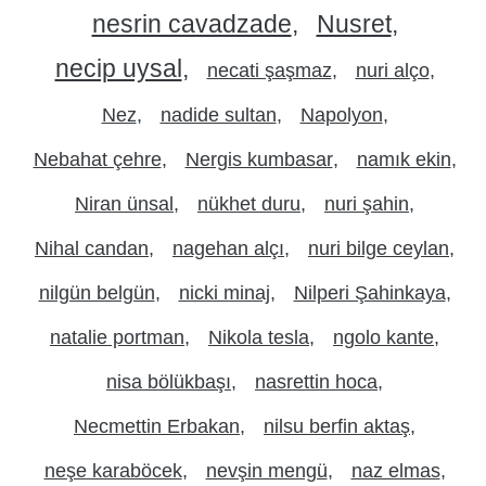
nesrin cavadzade
Nusret
necip uysal
necati şaşmaz
nuri alço
Nez
nadide sultan
Napolyon
Nebahat çehre
Nergis kumbasar
namık ekin
Niran ünsal
nükhet duru
nuri şahin
Nihal candan
nagehan alçı
nuri bilge ceylan
nilgün belgün
nicki minaj
Nilperi Şahinkaya
natalie portman
Nikola tesla
ngolo kante
nisa bölükbaşı
nasrettin hoca
Necmettin Erbakan
nilsu berfin aktaş
neşe karaböcek
nevşin mengü
naz elmas