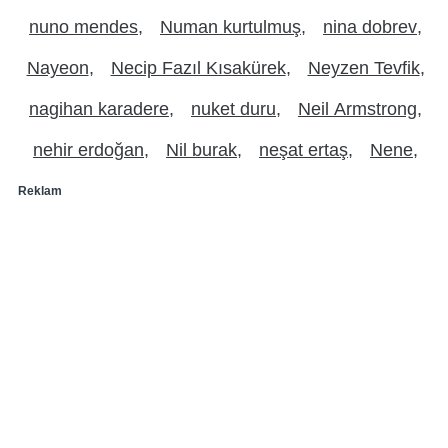
nuno mendes
Numan kurtulmuş
nina dobrev
Nayeon
Necip Fazıl Kısakürek
Neyzen Tevfik
nagihan karadere
nuket duru
Neil Armstrong
nehir erdoğan
Nil burak
neşat ertaş
Nene
Reklam