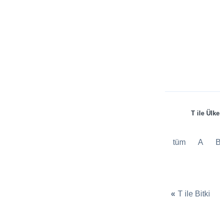
T ile Ülke
tüm
A
«
T ile Bitki