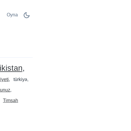
Oyna
ikistan
yeti
türkiyə
tunuz
Timsah