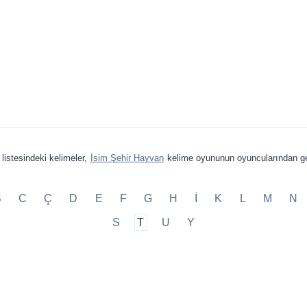
listesindeki kelimeler,
İsim Şehir Hayvan
kelime oyununun oyuncularından ge
B
C
Ç
D
E
F
G
H
İ
K
L
M
N
S
T
U
Y