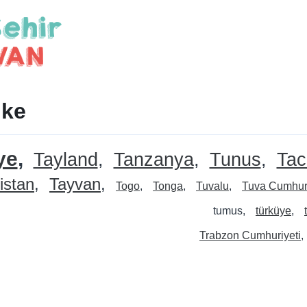
lke
ye
Tayland
Tanzanya
Tunus
Tac
istan
Tayvan
Togo
Tonga
Tuvalu
Tuva Cumhuri
tumus
türküye
Trabzon Cumhuriyeti