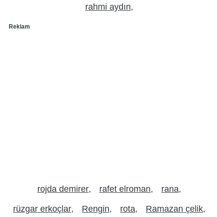
rahmi aydın
Reklam
rojda demirer
rafet elroman
rana
rüzgar erkoçlar
Rengin
rota
Ramazan çelik