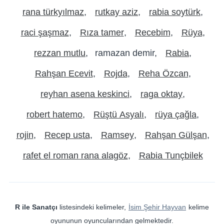
rana türkyılmaz
rutkay aziz
rabia soytürk
raci şaşmaz
Rıza tamer
Recebim
Rüya
rezzan mutlu
ramazan demir
Rabia
Rahşan Ecevit
Rojda
Reha Özcan
reyhan asena keskinci
raga oktay
robert hatemo
Rüştü Asyalı
rüya çağla
rojin
Recep usta
Ramsey
Rahşan Gülşan
rafet el roman rana alagöz
Rabia Tunçbilek
R ile Sanatçı
listesindeki kelimeler,
İsim Şehir Hayvan
kelime
oyununun oyuncularından gelmektedir.