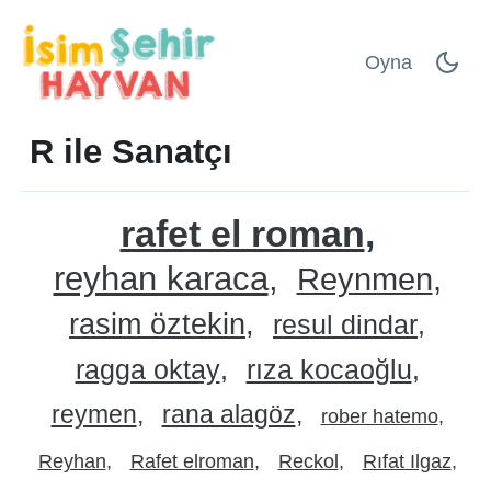
Oyna
R ile Sanatçı
rafet el roman
reyhan karaca
Reynmen
rasim öztekin
resul dindar
ragga oktay
rıza kocaoğlu
reymen
rana alagöz
rober hatemo
Reyhan
Rafet elroman
Reckol
Rıfat Ilgaz