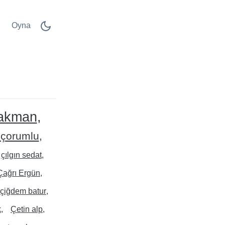
Oyna
 akman
 çorumlu
çılgın sedat
Çağrı Ergün
çiğdem batur
k
Çetin alp