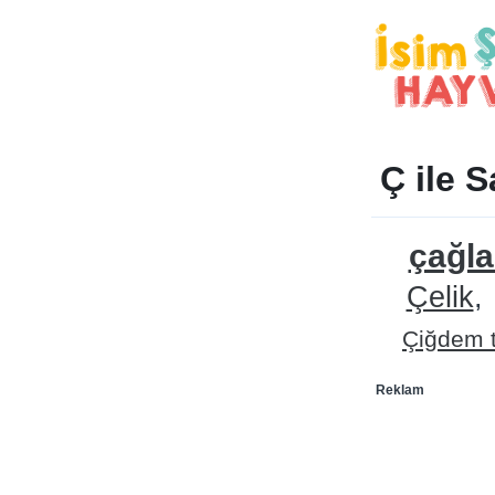
Ç ile S
çağla
Çelik
Çiğdem 
Reklam