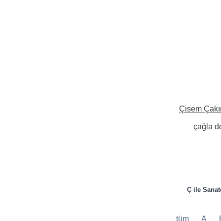
Çisem Çakı
çağla d
Ç ile Sanat
tüm
A