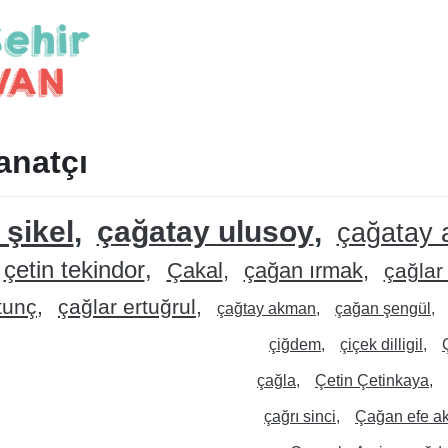
anatçı
 şikel
çağatay ulusoy
çağatay
çetin tekindor
Çakal
çağan ırmak
çağlar
tunç
çağlar ertuğrul
çağtay akman
çağan şengül
çiğdem
çiçek dilligil
çağla
Çetin Çetinkaya
çağrı sinci
Çağan efe a