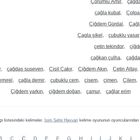
Çorumlu Amir
çağda
çağla kubat
Çolpa
Çiğdem Gürdal
Çağl
Çagla şikel
çubuklu yaşar
çetin tekindor
çiğd
çağkan çulha
çağda
r
çağdaş suseven
Çisil Çakır
Çiğdem Akın
Çetin Altay
emirel
çağla demir
çubuklu cem
çisem
çimen
Çilem
Çiğdem yarkın
çiğdem doğan
çamur
çağlar erim
çı
listesindeki kelimeler,
İsim Şehir Hayvan
kelime oyununun oyuncularından 
B
C
Ç
D
E
F
G
H
I
İ
J
K
L