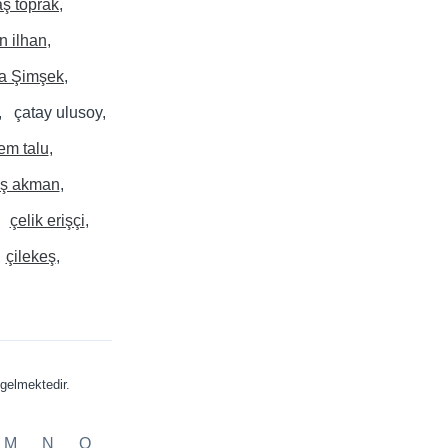
ş toprak
n ilhan
a Şimşek
çatay ulusoy
em talu
ş akman
çelik erişçi
çilekeş
gelmektedir.
M
N
O