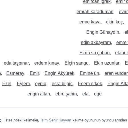
emircan iğrek
emir 
emrah karaduman
evri
emre kaya
ekin koç
Engin Günaydın
e
edip akbayram
emre 
Ecrin su çoban
elanur
eda taşpınar
erdem kınay
Elçin sangu
Ekin uzunlar
E
n
Esmeray
Emir
Engin Akyürek
Emine ün
eren vurde
Ezel
Eylem
eypio
esra bilgiç
Ecem erkek
Engin Alt
engin altan
ebru şahin
ela
ege
çı
listesindeki kelimeler,
İsim Şehir Hayvan
kelime oyununun oyuncularından 