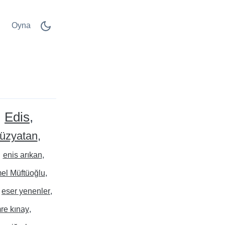
Oyna
Edis
düzyatan
enis arıkan
el Müftüoğlu
eser yenenler
re kınay