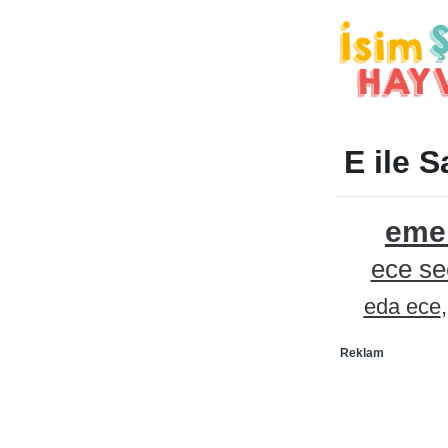
E ile S
emel
ece se
eda ece
Reklam