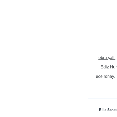
ebru şallı
Ediz Hu
ece ronay
E ile Sanat