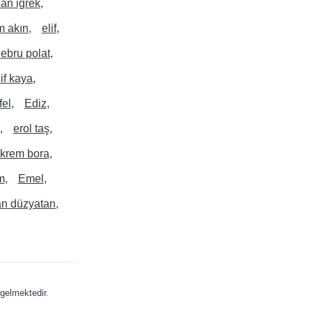
can iğrek
m akın
elif
ebru polat
lif kaya
fel
Ediz
erol taş
krem bora
m
Emel
an düzyatan
gelmektedir.