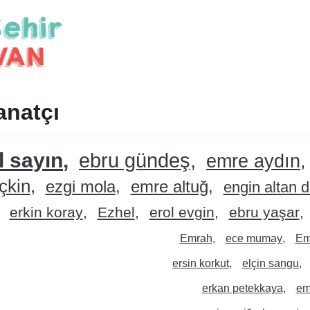
anatçı
 sayın
ebru gündeş
emre aydın
çkin
ezgi mola
emre altuğ
engin altan 
erkin koray
Ezhel
erol evgin
ebru yaşar
Emrah
ece mumay
Em
ersin korkut
elçin sangu
erkan petekkaya
em