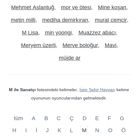
Mehmet Aslantuğ
mor ve ötesi
Mine koşan
metin milli
mediha demirkıran
murat cemcir
M Lisa
min yoongi
Muazzez abacı
Meryem üzerli
Merve boloğur
Mavi
müjde ar
M ile Sanatçı
listesindeki kelimeler,
İsim Şehir Hayvan
kelime
oyununun oyuncularından gelmektedir.
tüm
A
B
C
Ç
D
E
F
G
H
I
İ
J
K
L
M
N
O
Ö