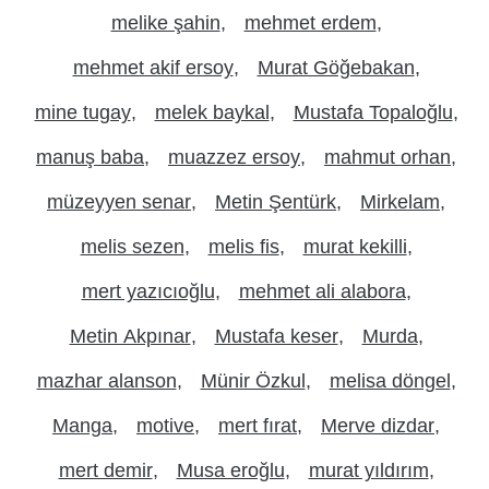
melike şahin
mehmet erdem
mehmet akif ersoy
Murat Göğebakan
mine tugay
melek baykal
Mustafa Topaloğlu
manuş baba
muazzez ersoy
mahmut orhan
müzeyyen senar
Metin Şentürk
Mirkelam
melis sezen
melis fis
murat kekilli
mert yazıcıoğlu
mehmet ali alabora
Metin Akpınar
Mustafa keser
Murda
mazhar alanson
Münir Özkul
melisa döngel
Manga
motive
mert fırat
Merve dizdar
mert demir
Musa eroğlu
murat yıldırım