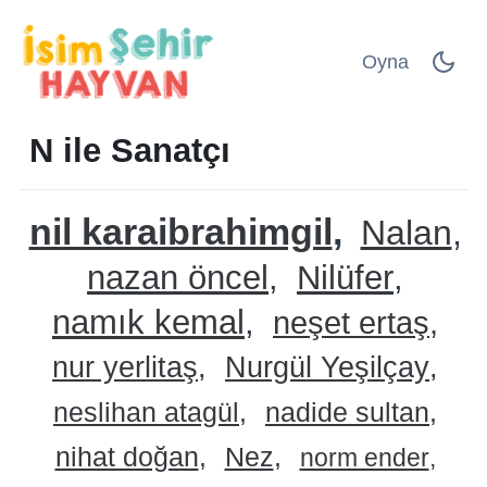
Oyna
N ile Sanatçı
nil karaibrahimgil
Nalan
nazan öncel
Nilüfer
namık kemal
neşet ertaş
nur yerlitaş
Nurgül Yeşilçay
neslihan atagül
nadide sultan
nihat doğan
Nez
norm ender