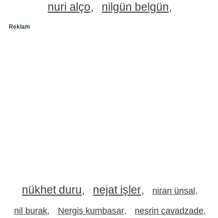
nuri alço
nilgün belgün
Reklam
nükhet duru
nejat işler
niran ünsal
nil burak
Nergis kumbasar
nesrin cavadzade