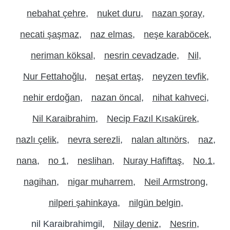
nebahat çehre
nuket duru
nazan şoray
necati şaşmaz
naz elmas
neşe karaböcek
neriman köksal
nesrin cevadzade
Nil
Nur Fettahoğlu
neşat ertaş
neyzen tevfik
nehir erdoğan
nazan öncal
nihat kahveci
Nil Karaibrahim
Necip Fazıl Kısakürek
nazlı çelik
nevra serezli
nalan altınörs
naz
nana
no 1
neslihan
Nuray Hafiftaş
No.1
nagihan
nigar muharrem
Neil Armstrong
nilperi şahinkaya
nilgün belgin
nil Karaibrahimgil
Nilay deniz
Nesrin