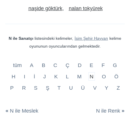
naşide göktürk
nalan tokyürek
N ile Sanatçı
listesindeki kelimeler,
İsim Şehir Hayvan
kelime
oyununun oyuncularından gelmektedir.
tüm
A
B
C
Ç
D
E
F
G
H
I
İ
J
K
L
M
N
O
Ö
P
R
S
Ş
T
U
Ü
V
Y
Z
«
N ile Meslek
N ile Renk
»