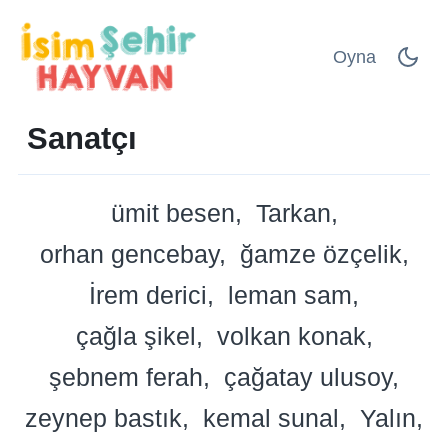
Oyna
Sanatçı
ümit besen
Tarkan
orhan gencebay
ğamze özçelik
İrem derici
leman sam
çağla şikel
volkan konak
şebnem ferah
çağatay ulusoy
zeynep bastık
kemal sunal
Yalın