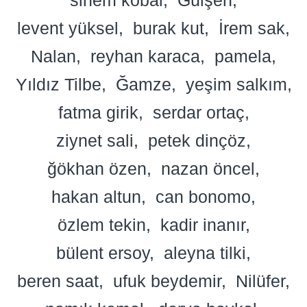
levent yüksel
burak kut
İrem sak
Nalan
reyhan karaca
pamela
Yıldız Tilbe
Ğamze
yeşim salkım
fatma girik
serdar ortaç
ziynet sali
petek dinçöz
ğökhan özen
nazan öncel
hakan altun
can bonomo
özlem tekin
kadir inanır
bülent ersoy
aleyna tilki
beren saat
ufuk beydemir
Nilüfer