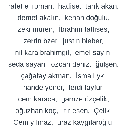
rafet el roman
hadise
tarık akan
demet akalın
kenan doğulu
zeki müren
İbrahim tatlıses
zerrin özer
justin bieber
nil karaibrahimgil
emel sayın
seda sayan
özcan deniz
ğülşen
çağatay akman
İsmail yk
hande yener
ferdi tayfur
cem karaca
gamze özçelik
oğuzhan koç
ıtır esen
Çelik
Cem yılmaz
uraz kaygılaroğlu