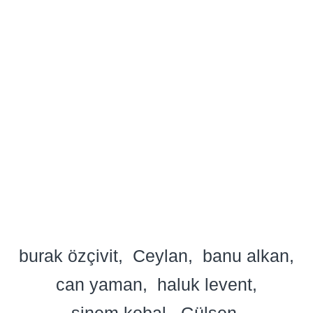
burak özçivit
Ceylan
banu alkan
can yaman
haluk levent
sinem kobal
Gülşen