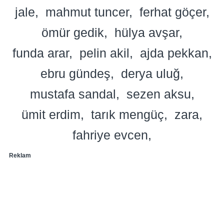
jale
mahmut tuncer
ferhat göçer
ömür gedik
hülya avşar
funda arar
pelin akil
ajda pekkan
ebru gündeş
derya uluğ
mustafa sandal
sezen aksu
ümit erdim
tarık mengüç
zara
fahriye evcen
Reklam