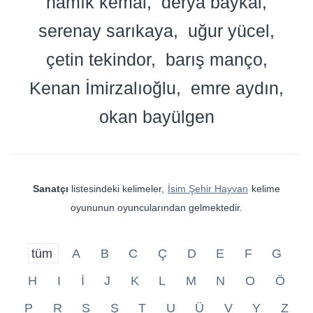
namık kemal
derya baykal
serenay sarıkaya
uğur yücel
çetin tekindor
barış manço
Kenan İmirzalıoğlu
emre aydın
okan bayülgen
Sanatçı
listesindeki kelimeler,
İsim Şehir Hayvan
kelime
oyununun oyuncularından gelmektedir.
tüm
A
B
C
Ç
D
E
F
G
H
I
İ
J
K
L
M
N
O
Ö
P
R
S
Ş
T
U
Ü
V
Y
Z