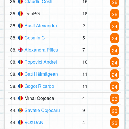
35.
Claudiu Costi
16
26
35.
DanPG
18
26
38.
Busti Alexandra
2
24
38.
Cosmin C
5
24
38.
Alexandra Piticu
7
24
38.
Popovici Andrei
10
24
38.
Cati Hălmăgean
11
24
38.
Gogot Ricardo
11
24
44.
Mihai Cojoaca
4
23
44.
Savatie Cojocaru
9
23
44.
VOXDAN
4
23