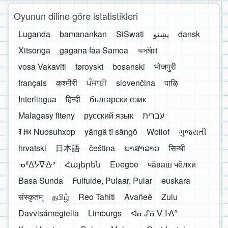
Oyunun diline göre istatistikleri
Luganda
bamanankan
SiSwati
پښتو
dansk
Xitsonga
gagana faa Samoa
অসমীয়া
vosa Vakaviti
føroyskt
bosanski
भोजपुरी
français
कश्मीरी
ਪੰਜਾਬੀ
slovenčina
पाऴि
Interlingua
हिन्दी
български език
Malagasy fiteny
русский язык
עברית
ꆈꌠ꒿ Nuosuhxop
yângâ tî sängö
Wollof
ગુજરાતી
hrvatski
日本語
čeština
ພາສາລາວ
सिन्धी
ᓀᐦᐃᔭᐍᐏᐣ
Հայերեն
Eʋegbe
чӑваш чӗлхи
Basa Sunda
Fulfulde, Pulaar, Pular
euskara
संस्कृतम्
தமிழ்
Reo Tahiti
Avañeẽ
Zulu
Davvisámegiella
Limburgs
ᐊᓂᔑᓈᐯᒧᐎᓐ