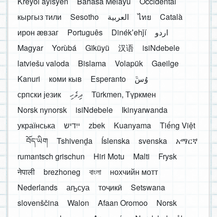
Kreyòl ayisyen
Bahasa Melayu
Occidental
кыргыз тили
Sesotho
العربية
ไทย
Català
ирон æвзаг
Português
Dinékʼehǰí
اردو
Magyar
Yorùbá
Gĩkũyũ
汉语
isiNdebele
latviešu valoda
Bislama
Volapük
Gaeilge
Kanuri
коми кыв
Esperanto
َوُسَ
српски језик
ދިވެހި
Türkmen, Түркмен
Norsk nynorsk
isiNdebele
Ikinyarwanda
українська
ייִדיש
zbek
Kuanyama
Tiếng Việt
བོད་ཡིག
Tshivenḓa
Íslenska
svenska
አማርኛ
rumantsch grischun
Hiri Motu
Malti
Frysk
नेपाली
brezhoneg
বাংলা
нохчийн мотт
Nederlands
аҧсуа
тоҷикӣ
Setswana
slovenščina
Walon
Afaan Oromoo
Norsk