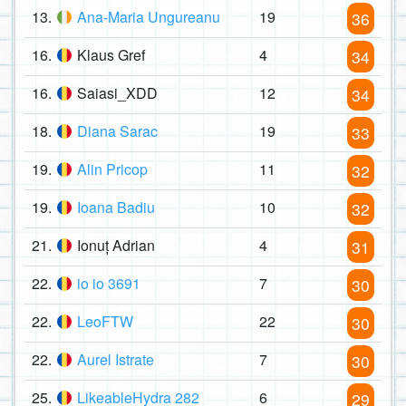
13.
Ana-Maria Ungureanu
19
36
16.
Klaus Gref
4
34
16.
Saiasi_XDD
12
34
18.
Diana Sarac
19
33
19.
Alin Pricop
11
32
19.
Ioana Badiu
10
32
21.
Ionuț Adrian
4
31
22.
io io 3691
7
30
22.
LeoFTW
22
30
22.
Aurel Istrate
7
30
25.
LikeableHydra 282
6
29