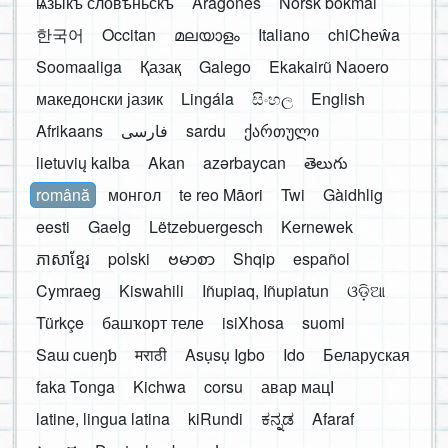
ѩзыкъ словѣньскъ
Aragonés
Norsk bokmål
한국어
Occitan
മലയാളം
Italiano
chiCheŵa
Soomaaliga
Қазақ
Galego
Ekakairũ Naoero
македонски јазик
Lingála
සිංහල
English
Afrikaans
فارسی
sardu
ქართული
lietuvių kalba
Akan
azərbaycan
తెలుగు
română
монгол
te reo Māori
Twi
Gàidhlig
eesti
Gaelg
Lëtzebuergesch
Kernewek
ភាសាខ្មែរ
polski
ဗမာစာ
Shqip
español
Cymraeg
Kiswahili
Iñupiaq, Iñupiatun
ଓଡ଼ିଆ
Türkçe
башҡорт теле
isiXhosa
suomi
Saɯ cueŋƅ
मराठी
Asụsụ Igbo
Ido
Беларуская
faka Tonga
Kichwa
corsu
авар мацӀ
latine, lingua latina
kiRundi
ಕನ್ನಡ
Afaraf