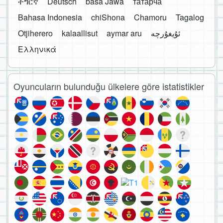
ትግርኛ
Deutsch
basa Jawa
татарча
Bahasa Indonesia
chiShona
Chamoru
Tagalog
Otjiherero
kalaallisut
aymar aru
Ελληνικά
Oyuncuların bulunduğu ülkelere göre istatistikler