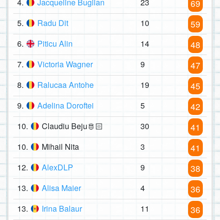
4.
Jacqueline Bugilan
23
69
5.
Radu Dit
10
59
6.
Piticu Alin
14
48
7.
Victoria Wagner
9
47
8.
Ralucaa Antohe
19
45
9.
Adelina Doroftei
5
42
10.
Claudiu Beju🫅🏻
30
41
10.
Mihail Nita
3
41
12.
AlexDLP
9
38
13.
Alisa Maier
4
36
13.
Irina Balaur
11
36