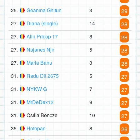
25.
Geanina Ghitun
3
29
27.
Diana (single)
14
28
27.
Alin Pricop 17
8
28
27.
Najanes Njn
5
28
27.
Maria Banu
3
28
31.
Radu Dit 2675
5
27
31.
NYKW G
7
27
31.
MrDeDex12
9
27
31.
Csilla Bencze
10
27
35.
Hotopan
8
26