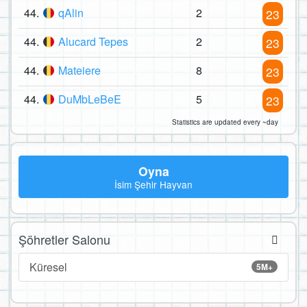
44.
qAlin
2
23
44.
Alucard Tepes
2
23
44.
Mateiere
8
23
44.
DuMbLeBeE
5
23
Statistics are updated every ~day
Oyna
İsim Şehir Hayvan
Şöhretler Salonu
Küresel
5M+