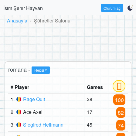
İsim Şehir Hayvan
Oturum aç
Anasayfa
Şöhretler Salonu
română -
Hepsi
# Player
Games
1.
Rage Quit
38
100
2.
Ace Axel
17
82
3.
Siegfred Heilmann
45
74