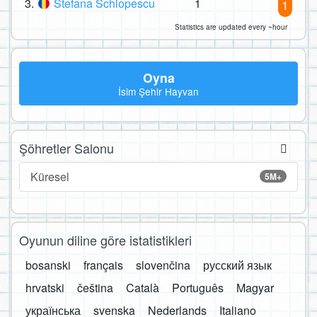
3.
Stefana Schiopescu
1
1
Statistics are updated every ~hour
Oyna
İsim Şehir Hayvan
Şöhretler Salonu
Küresel
5M+
Oyunun diline göre istatistikleri
bosanski
français
slovenčina
русский язык
hrvatski
čeština
Català
Português
Magyar
українська
svenska
Nederlands
Italiano