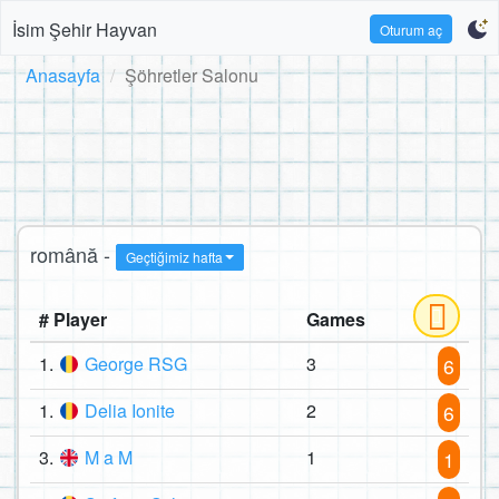
İsim Şehir Hayvan
Oturum aç
Anasayfa
Şöhretler Salonu
română -
Geçtiğimiz hafta
# Player
Games
1.
George RSG
3
6
1.
Delia Ionite
2
6
3.
M a M
1
1