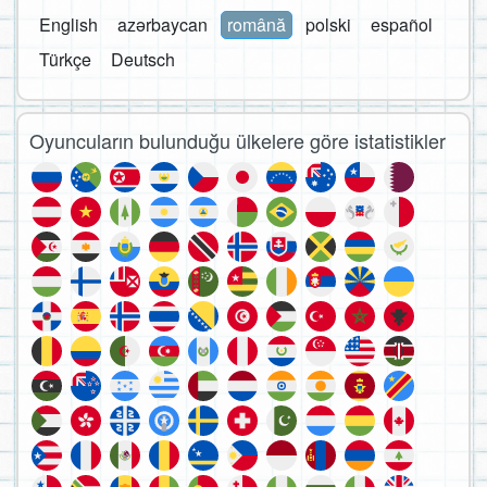
English
azərbaycan
română
polski
español
Türkçe
Deutsch
Oyuncuların bulunduğu ülkelere göre istatistikler