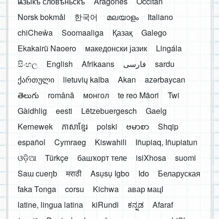
ѩзыкъ словѣньскъ
Aragonés
Occitan
Norsk bokmål
한국어
മലയാളം
Italiano
chiCheŵa
Soomaaliga
Қазақ
Galego
Ekakairũ Naoero
македонски јазик
Lingála
සිංහල
English
Afrikaans
فارسی
sardu
ქართული
lietuvių kalba
Akan
azərbaycan
తెలుగు
română
монгол
te reo Māori
Twi
Gàidhlig
eesti
Lëtzebuergesch
Gaelg
Kernewek
ភាសាខ្មែរ
polski
ဗမာစာ
Shqip
español
Cymraeg
Kiswahili
Iñupiaq, Iñupiatun
ଓଡ଼ିଆ
Türkçe
башҡорт теле
isiXhosa
suomi
Saɯ cueŋƅ
मराठी
Asụsụ Igbo
Ido
Беларуская
faka Tonga
corsu
Kichwa
авар мацӀ
latine, lingua latina
kiRundi
ಕನ್ನಡ
Afaraf