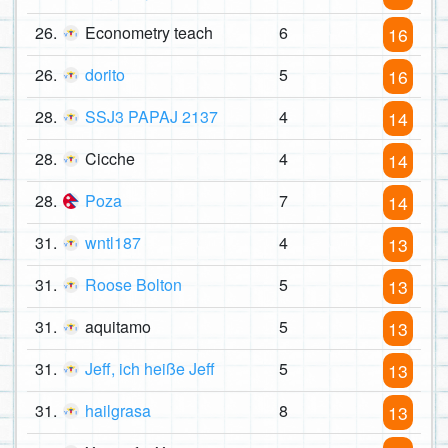
26.
Econometry teach
6
16
26.
dorito
5
16
28.
SSJ3 PAPAJ 2137
4
14
28.
Cicche
4
14
28.
Poza
7
14
31.
wntl187
4
13
31.
Roose Bolton
5
13
31.
aquitamo
5
13
31.
Jeff, ich heiße Jeff
5
13
31.
hailgrasa
8
13