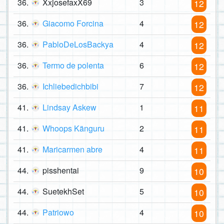
36.
XxjosefaxX69
3
12
36.
Giacomo Forcina
4
12
36.
PabloDeLosBackya
4
12
36.
Termo de polenta
6
12
36.
Ichliebedichbibi
7
12
41.
Lindsay Askew
1
11
41.
Whoops Känguru
2
11
41.
Maricarmen abre
4
11
44.
pisshentai
9
10
44.
SuetekhSet
5
10
44.
Patriowo
4
10