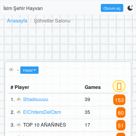
İsim Şehir Hayvan
Oturum aç
Anasayfa
Şöhretler Salonu
-
Hepsi
# Player
Games
1.
Shadouuuu
39
153
2.
ElChiteroDelOsm
35
80
3.
TOP 10 AÑAÑINES
17
51