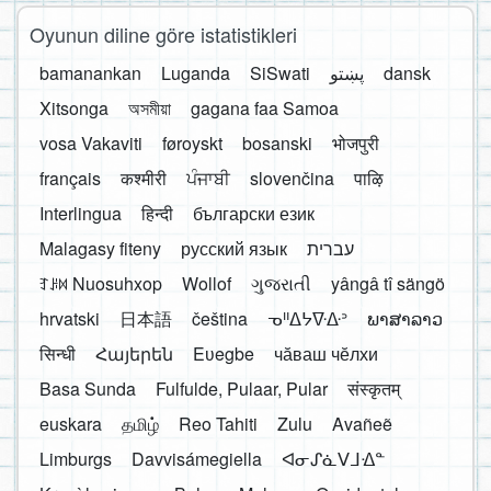
Oyunun diline göre istatistikleri
bamanankan
Luganda
SiSwati
پښتو
dansk
Xitsonga
অসমীয়া
gagana faa Samoa
vosa Vakaviti
føroyskt
bosanski
भोजपुरी
français
कश्मीरी
ਪੰਜਾਬੀ
slovenčina
पाऴि
Interlingua
हिन्दी
български език
Malagasy fiteny
русский язык
עברית
ꆈꌠ꒿ Nuosuhxop
Wollof
ગુજરાતી
yângâ tî sängö
hrvatski
日本語
čeština
ᓀᐦᐃᔭᐍᐏᐣ
ພາສາລາວ
सिन्धी
Հայերեն
Eʋegbe
чӑваш чӗлхи
Basa Sunda
Fulfulde, Pulaar, Pular
संस्कृतम्
euskara
தமிழ்
Reo Tahiti
Zulu
Avañeẽ
Limburgs
Davvisámegiella
ᐊᓂᔑᓈᐯᒧᐎᓐ