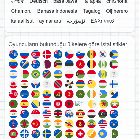
ትግርኛ
Deutsch
basa Jawa
татарча
chiShona
Chamoru
Bahasa Indonesia
Tagalog
Otjiherero
kalaallisut
aymar aru
Ελληνικά
Oyuncuların bulunduğu ülkelere göre istatistikler