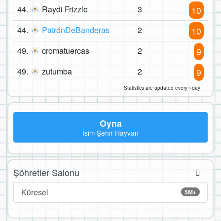
44.
Raydi Frizzle
3
10
44.
PatrónDeBanderas
2
10
49.
cromatuercas
2
9
49.
zutumba
2
9
Statistics are updated every ~day
Oyna
İsim Şehir Hayvan
Şöhretler Salonu
Küresel
5M+