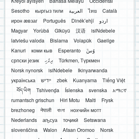
Kreyòl ayisyen
Bahasa Melayu
Occidental
Sesotho
кыргыз тили
العربية
ไทย
Català
ирон æвзаг
Português
Dinékʼehǰí
اردو
Magyar
Yorùbá
Gĩkũyũ
汉语
isiNdebele
latviešu valoda
Bislama
Volapük
Gaeilge
Kanuri
коми кыв
Esperanto
َوُسَ
српски језик
ދިވެހި
Türkmen, Түркмен
Norsk nynorsk
isiNdebele
Ikinyarwanda
українська
ייִדיש
zbek
Kuanyama
Tiếng Việt
བོད་ཡིག
Tshivenḓa
Íslenska
svenska
አማርኛ
rumantsch grischun
Hiri Motu
Malti
Frysk
brezhoneg
नेपाली
বাংলা
нохчийн мотт
Nederlands
аҧсуа
тоҷикӣ
Setswana
slovenščina
Walon
Afaan Oromoo
Norsk