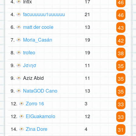
4.
Intix
17
46
4.
facuuuuuu1uuuuuu
21
46
6.
matt der coole
13
43
7.
Moria_Casán
19
42
8.
trofeo
19
38
9.
Jσιησ
11
35
9.
Aziz Abid
11
35
9.
NataGOD Cano
13
35
12.
Zorro 16
3
33
12.
ElGuakamolo
12
33
14.
Zina Dore
4
31