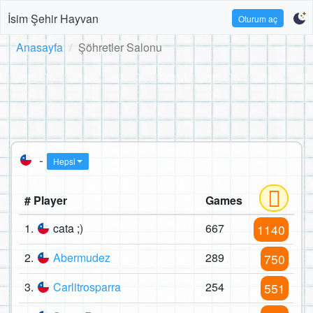
İsim Şehir Hayvan
Oturum aç
Anasayfa
Şöhretler Salonu
-
Hepsi
# Player
Games
1.
cata ;)
667
1140
2.
Abermudez
289
750
3.
Carlitrosparra
254
551