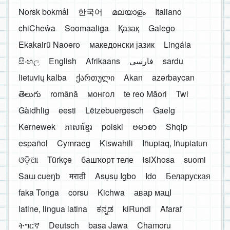
Norsk bokmål
한국어
മലയാളം
Italiano
chiCheŵa
Soomaaliga
Қазақ
Galego
Ekakairũ Naoero
македонски јазик
Lingála
සිංහල
English
Afrikaans
فارسی
sardu
lietuvių kalba
ქართული
Akan
azərbaycan
తెలుగు
română
монгол
te reo Māori
Twi
Gàidhlig
eesti
Lëtzebuergesch
Gaelg
Kernewek
ភាសាខ្មែរ
polski
ဗမာစာ
Shqip
español
Cymraeg
Kiswahili
Iñupiaq, Iñupiatun
ଓଡ଼ିଆ
Türkçe
башҡорт теле
isiXhosa
suomi
Saɯ cueŋƅ
मराठी
Asụsụ Igbo
Ido
Беларуская
faka Tonga
corsu
Kichwa
авар мацӀ
latine, lingua latina
ಕನ್ನಡ
kiRundi
Afaraf
ትግርኛ
Deutsch
basa Jawa
Chamoru