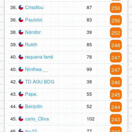
36.
Crissflou
87
256
36.
Paulolol
83
256
38.
Nándor
39
252
39.
Rukih
85
248
40.
requena farré
78
247
40.
Ninthea.__
99
247
42.
TD AGU BDG
38
246
43.
Pape.
55
245
44.
Benjotin
52
244
45.
carlo_Oliva
102
243
46.
su-33
77
240