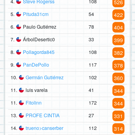
4.
Steve Rogerss
108
526
5.
Pituda31cm
54
422
6.
Paulo Gutiérrez
78
404
7.
ÁrbolDesertic0
33
399
8.
Pollagorda845
108
382
9.
PanDePollo
117
378
10.
Germán Gutiérrez
102
360
11.
luis varela
41
344
11.
Fitolinn
172
344
13.
PROFE CINTIA
27
331
14.
trueno>canserber
112
314