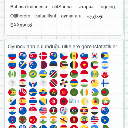
Bahasa Indonesia
chiShona
татарча
Tagalog
Otjiherero
kalaallisut
aymar aru
Ελληνικά
Oyuncuların bulunduğu ülkelere göre istatistikler