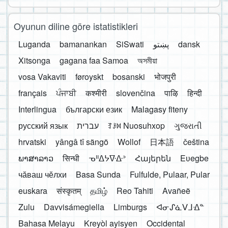
Oyunun diline göre istatistikleri
Luganda
bamanankan
SiSwati
پښتو
dansk
Xitsonga
gagana faa Samoa
অসমীয়া
vosa Vakaviti
føroyskt
bosanski
भोजपुरी
français
ਪੰਜਾਬੀ
कश्मीरी
slovenčina
पाऴि
हिन्दी
Interlingua
български език
Malagasy fiteny
русский язык
עברית
ꆈꌠ꒿ Nuosuhxop
ગુજરાતી
hrvatski
yângâ tî sängö
Wollof
日本語
čeština
ພາສາລາວ
सिन्धी
ᓀᐦᐃᔭᐍᐏᐣ
Հայերեն
Eʋegbe
чӑваш чӗлхи
Basa Sunda
Fulfulde, Pulaar, Pular
euskara
संस्कृतम्
தமிழ்
Reo Tahiti
Avañeẽ
Zulu
Davvisámegiella
Limburgs
ᐊᓂᔑᓈᐯᒧᐎᓐ
Bahasa Melayu
Kreyòl ayisyen
Occidental