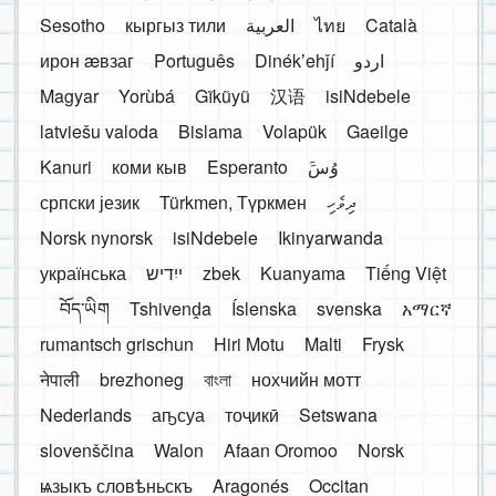
Sesotho
кыргыз тили
العربية
ไทย
Català
ирон æвзаг
Português
Dinékʼehǰí
اردو
Magyar
Yorùbá
Gĩkũyũ
汉语
isiNdebele
latviešu valoda
Bislama
Volapük
Gaeilge
Kanuri
коми кыв
Esperanto
َوُسَ
српски језик
Türkmen, Түркмен
ދިވެހި
Norsk nynorsk
isiNdebele
Ikinyarwanda
українська
ייִדיש
zbek
Kuanyama
Tiếng Việt
བོད་ཡིག
Tshivenḓa
Íslenska
svenska
አማርኛ
rumantsch grischun
Hiri Motu
Malti
Frysk
नेपाली
brezhoneg
বাংলা
нохчийн мотт
Nederlands
аҧсуа
тоҷикӣ
Setswana
slovenščina
Walon
Afaan Oromoo
Norsk
ѩзыкъ словѣньскъ
Aragonés
Occitan