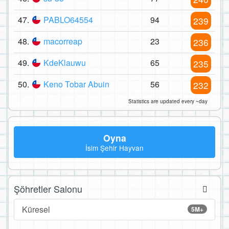
47.
PABLO64554
94
239
48.
macorreap
23
236
49.
KdeKlauwu
65
235
50.
Keno Tobar Abuin
56
232
Statistics are updated every ~day
Oyna
İsim Şehir Hayvan
Şöhretler Salonu
Küresel
5M+