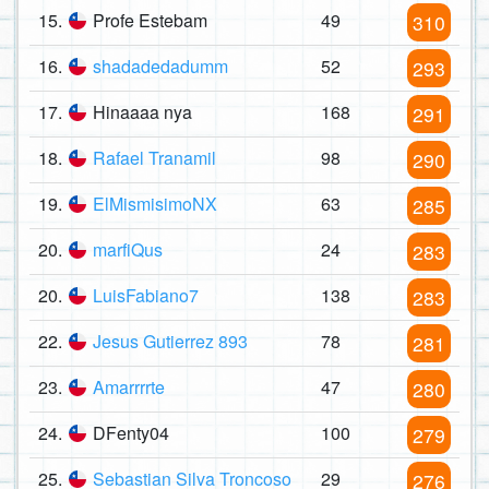
15.
Profe Estebam
49
310
16.
shadadedadumm
52
293
17.
Hinaaaa nya
168
291
18.
Rafael Tranamil
98
290
19.
ElMismisimoNX
63
285
20.
marfiQus
24
283
20.
LuisFabiano7
138
283
22.
Jesus Gutierrez 893
78
281
23.
Amarrrrte
47
280
24.
DFenty04
100
279
25.
Sebastian Silva Troncoso
29
276