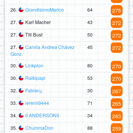
26.
GrandisimoMarico
64
275
27.
Karl Macher
43
272
27.
Titi Bust
50
272
27.
Camila Andrea Chávez
45
272
Gonz
30.
Linkpion
80
270
30.
Raikipapi
53
270
32.
Fabian¡¡
30
267
33.
ieremi9444
71
265
34.
II ANDERSONII
34
263
35.
ChummaDon
88
259