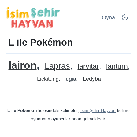
Oyna
L ile Pokémon
lairon
Lapras
larvitar
lanturn
Lickitung
lugia
Ledyba
L ile Pokémon
listesindeki kelimeler,
İsim Şehir Hayvan
kelime
oyununun oyuncularından gelmektedir.