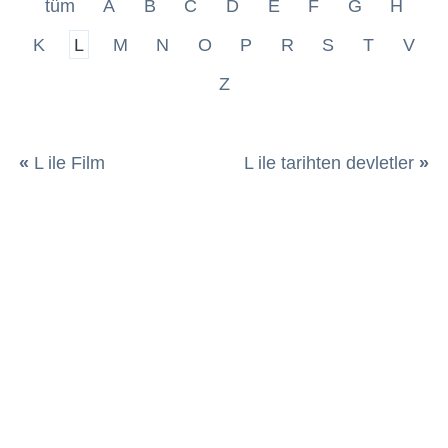
tüm
A
B
C
D
E
F
G
H
K
L
M
N
O
P
R
S
T
V
Z
«
L ile Film
L ile tarihten devletler
»