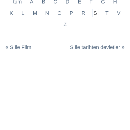
tüm
A
B
C
D
E
F
G
H
K
L
M
N
O
P
R
S
T
V
Z
«
S ile Film
S ile tarihten devletler
»