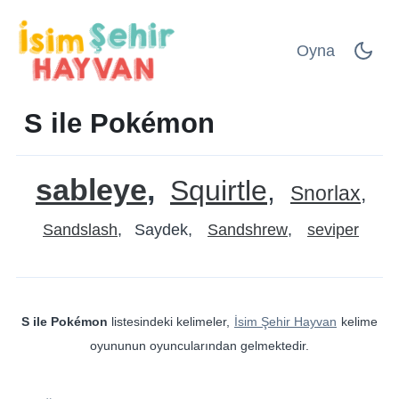
Oyna
S ile Pokémon
sableye
Squirtle
Snorlax
Sandslash
Saydek
Sandshrew
seviper
S ile Pokémon
listesindeki kelimeler,
İsim Şehir Hayvan
kelime
oyununun oyuncularından gelmektedir.