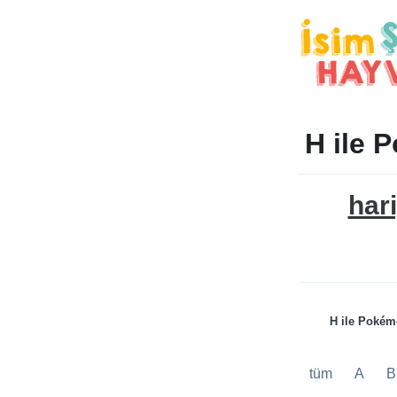
H ile 
har
H ile Poké
tüm
A
B