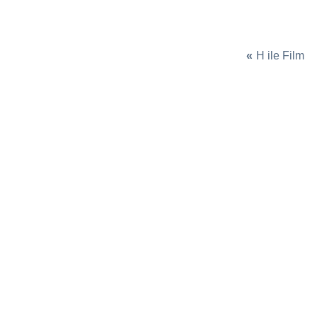
«
H ile Film