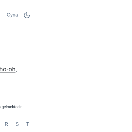
Oyna
ho-oh
 gelmektedir.
R
S
T