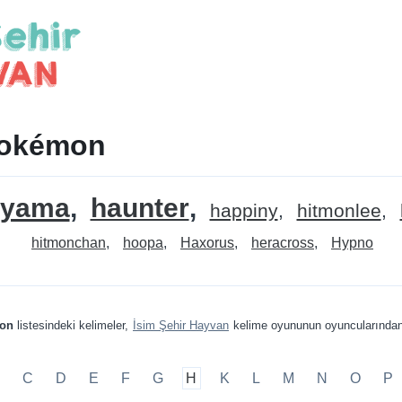
Pokémon
iyama
haunter
happiny
hitmonlee
hitmonchan
hoopa
Haxorus
heracross
Hypno
mon
listesindeki kelimeler,
İsim Şehir Hayvan
kelime oyununun oyuncularından
C
D
E
F
G
H
K
L
M
N
O
P