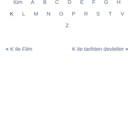
tüm
A
B
C
D
E
F
G
H
K
L
M
N
O
P
R
S
T
V
Z
«
K ile Film
K ile tarihten devletler
»