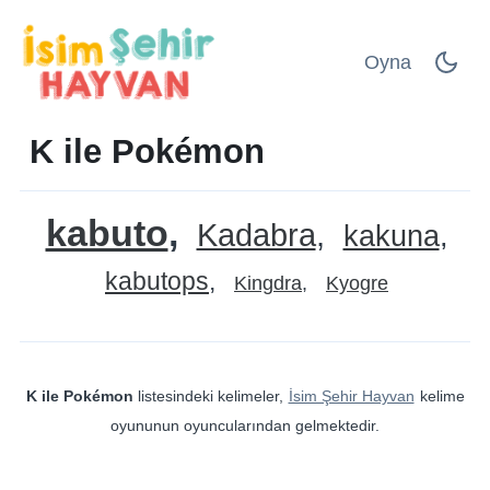
Oyna
K ile Pokémon
kabuto
Kadabra
kakuna
kabutops
Kingdra
Kyogre
K ile Pokémon
listesindeki kelimeler,
İsim Şehir Hayvan
kelime
oyununun oyuncularından gelmektedir.