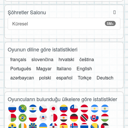
Şöhretler Salonu
Küresel
5M+
Oyunun diline göre istatistikleri
français
slovenčina
hrvatski
čeština
Português
Magyar
Italiano
English
azərbaycan
polski
español
Türkçe
Deutsch
Oyuncuların bulunduğu ülkelere göre istatistikler