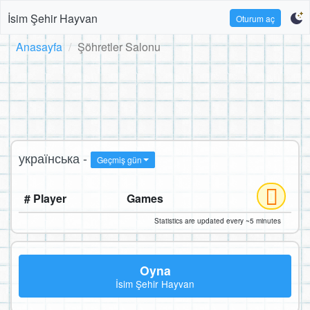
İsim Şehir Hayvan
Oturum aç
Anasayfa
Şöhretler Salonu
українська -
Geçmiş gün
# Player
Games
Statistics are updated every ~5 minutes
Oyna
İsim Şehir Hayvan