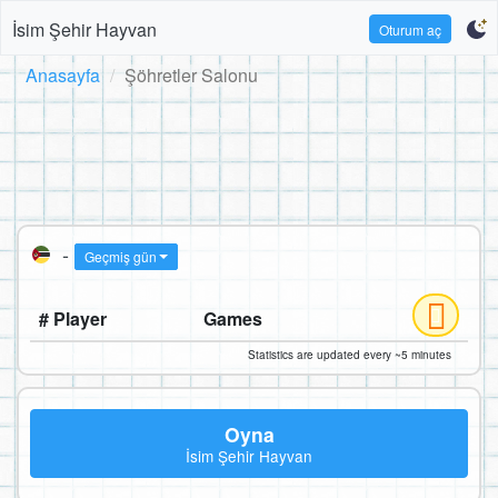
İsim Şehir Hayvan
Oturum aç
Anasayfa
Şöhretler Salonu
-
Geçmiş gün
# Player
Games
Statistics are updated every ~5 minutes
Oyna
İsim Şehir Hayvan