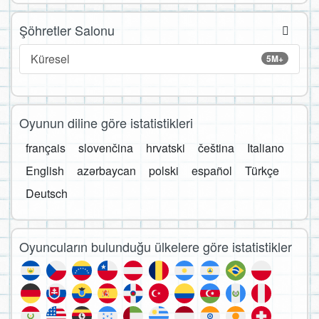
Şöhretler Salonu
Küresel
5M+
Oyunun diline göre istatistikleri
français
slovenčina
hrvatski
čeština
Italiano
English
azərbaycan
polski
español
Türkçe
Deutsch
Oyuncuların bulunduğu ülkelere göre istatistikler