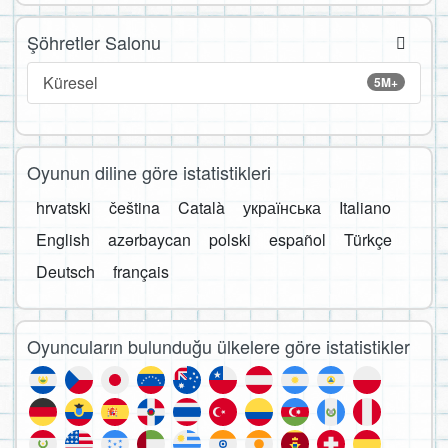
Şöhretler Salonu
Küresel
5M+
Oyunun diline göre istatistikleri
hrvatski
čeština
Català
українська
Italiano
English
azərbaycan
polski
español
Türkçe
Deutsch
français
Oyuncuların bulunduğu ülkelere göre istatistikler