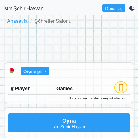
İsim Şehir Hayvan
Oturum aç
Anasayfa
Şöhretler Salonu
-
Geçmiş gün
# Player
Games
Statistics are updated every ~5 minutes
Oyna
İsim Şehir Hayvan