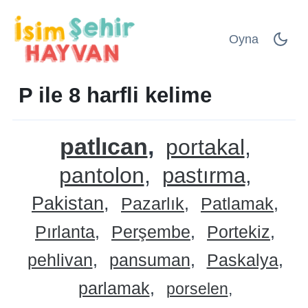
Oyna
P ile 8 harfli kelime
patlıcan
portakal
pantolon
pastırma
Pakistan
Pazarlık
Patlamak
Pırlanta
Perşembe
Portekiz
pehlivan
pansuman
Paskalya
parlamak
porselen