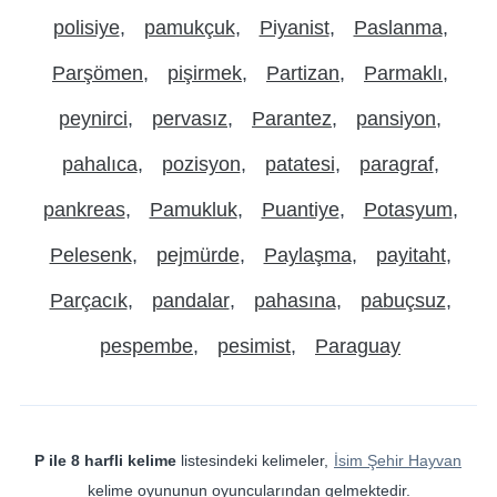
polisiye
pamukçuk
Piyanist
Paslanma
Parşömen
pişirmek
Partizan
Parmaklı
peynirci
pervasız
Parantez
pansiyon
pahalıca
pozisyon
patatesi
paragraf
pankreas
Pamukluk
Puantiye
Potasyum
Pelesenk
pejmürde
Paylaşma
payitaht
Parçacık
pandalar
pahasına
pabuçsuz
pespembe
pesimist
Paraguay
P ile 8 harfli kelime
listesindeki kelimeler,
İsim Şehir Hayvan
kelime oyununun oyuncularından gelmektedir.