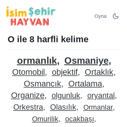
Oyna
O ile 8 harfli kelime
ormanlık
Osmaniye
Otomobil
objektif
Ortaklık
Osmancık
Ortalama
Organize
olgunluk
oryantal
Orkestra
Olasılık
Ormanlar
Omurilik
ocakbaşı