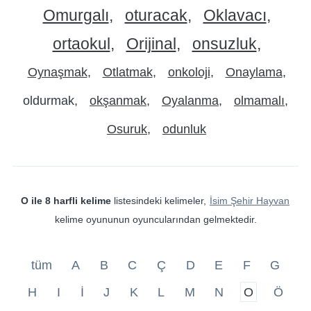
Omurgalı
oturacak
Oklavacı
ortaokul
Orijinal
onsuzluk
Oynaşmak
Otlatmak
onkoloji
Onaylama
oldurmak
okşanmak
Oyalanma
olmamalı
Osuruk
odunluk
O ile 8 harfli kelime
listesindeki kelimeler,
İsim Şehir Hayvan
kelime oyununun oyuncularından gelmektedir.
tüm
A
B
C
Ç
D
E
F
G
H
I
İ
J
K
L
M
N
O
Ö