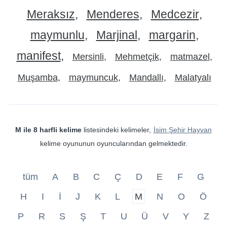
Meraksız
Menderes
Medcezir
maymunlu
Marjinal
margarin
manifest
Mersinli
Mehmetçik
matmazel
Muşamba
maymuncuk
Mandallı
Malatyalı
M ile 8 harfli kelime
listesindeki kelimeler,
İsim Şehir Hayvan
kelime oyununun oyuncularından gelmektedir.
tüm
A
B
C
Ç
D
E
F
G
H
I
İ
J
K
L
M
N
O
Ö
P
R
S
Ş
T
U
Ü
V
Y
Z