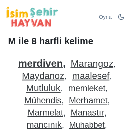
Oyna
M ile 8 harfli kelime
merdiven
Marangoz
Maydanoz
maalesef
Mutluluk
memleket
Mühendis
Merhamet
Marmelat
Manastır
mancınık
Muhabbet