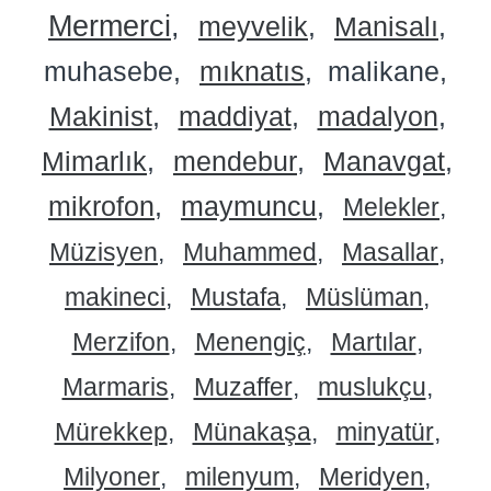
Mermerci
meyvelik
Manisalı
muhasebe
mıknatıs
malikane
Makinist
maddiyat
madalyon
Mimarlık
mendebur
Manavgat
mikrofon
maymuncu
Melekler
Müzisyen
Muhammed
Masallar
makineci
Mustafa
Müslüman
Merzifon
Menengiç
Martılar
Marmaris
Muzaffer
muslukçu
Mürekkep
Münakaşa
minyatür
Milyoner
milenyum
Meridyen