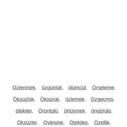
Özlenmek
özgünlük
ölümcül
Örseleme
Öksüzlük
Öksürük
özlemek
Özgeçmiş
ötekiler
Örüntülü
örtüşmek
öngörülü
Öksüzler
Öylesine
Ötekileş
Özellik