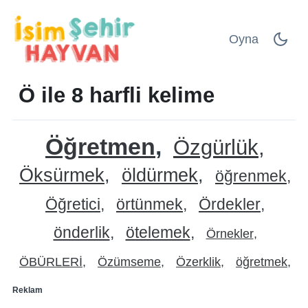
Oyna
Ö ile 8 harfli kelime
Öğretmen
Özgürlük
Öksürmek
öldürmek
öğrenmek
Öğretici
örtünmek
Ördekler
önderlik
ötelemek
Örnekler
ÖBÜRLERİ
Özümseme
Özerklik
öğretmek
Reklam