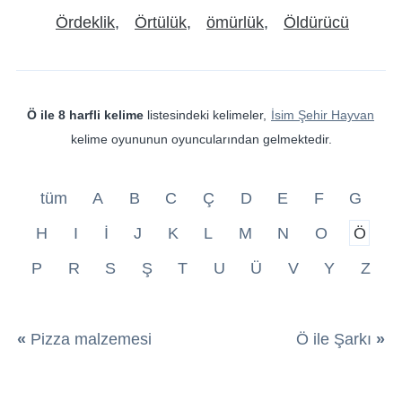
Ördeklik
Örtülük
ömürlük
Öldürücü
Ö ile 8 harfli kelime
listesindeki kelimeler,
İsim Şehir Hayvan
kelime oyununun oyuncularından gelmektedir.
tüm
A
B
C
Ç
D
E
F
G
H
I
İ
J
K
L
M
N
O
Ö
P
R
S
Ş
T
U
Ü
V
Y
Z
«
Pizza malzemesi
Ö ile Şarkı
»