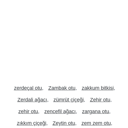
zerdeçal otu
Zambak otu
zakkum bitkisi
Zerdali ağacı
zümrüt çiçeği
Zehir otu
zehir otu
zencefil ağacı
zargana otu
zıkkım çiçeği
Zeytin otu
zem zem otu