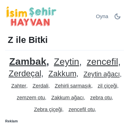
Oyna
Z ile Bitki
Zambak
Zeytin
zencefil
Zerdeçal
Zakkum
Zeytin ağacı
Zahter
Zerdali
Zehirli sarmaşık
zil çiçeği
zemzem otu
Zakkum ağacı
zebra otu
Zebra çiçeği
zencefil otu
Reklam