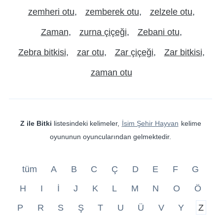
zemheri otu
zemberek otu
zelzele otu
Zaman
zurna çiçeği
Zebani otu
Zebra bitkisi
zar otu
Zar çiçeği
Zar bitkisi
zaman otu
Z ile Bitki
listesindeki kelimeler,
İsim Şehir Hayvan
kelime
oyununun oyuncularından gelmektedir.
tüm
A
B
C
Ç
D
E
F
G
H
I
İ
J
K
L
M
N
O
Ö
P
R
S
Ş
T
U
Ü
V
Y
Z