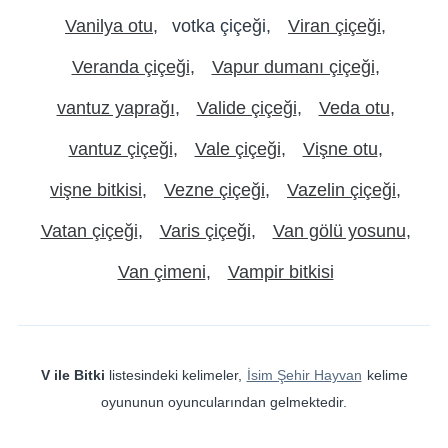
Vanilya otu
votka çiçeği
Viran çiçeği
Veranda çiçeği
Vapur dumanı çiçeği
vantuz yaprağı
Valide çiçeği
Veda otu
vantuz çiçeği
Vale çiçeği
Vişne otu
vişne bitkisi
Vezne çiçeği
Vazelin çiçeği
Vatan çiçeği
Varis çiçeği
Van gölü yosunu
Van çimeni
Vampir bitkisi
V ile Bitki
listesindeki kelimeler,
İsim Şehir Hayvan
kelime
oyununun oyuncularından gelmektedir.