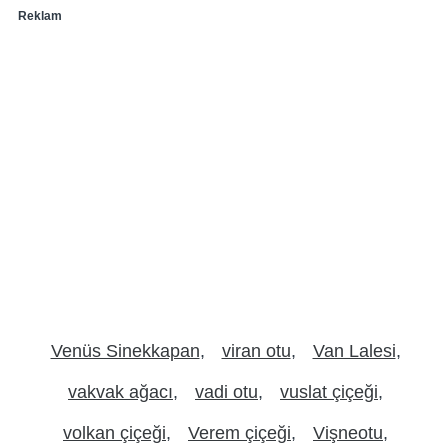
Reklam
Venüs Sinekkapan
viran otu
Van Lalesi
vakvak ağacı
vadi otu
vuslat çiçeği
volkan çiçeği
Verem çiçeği
Vişneotu