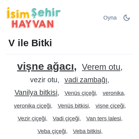
Oyna
V ile Bitki
vişne ağacı
Verem otu
vezir otu
vadi zambağı
Vanilya bitkisi
Venüs çiçeği
veronika
veronika çiçeği
Venüs bitkisi
vişne çiçeği
Vezir çiçeği
Vadi çiçeği
Van ters lalesi
Veba çiçeği
Veba bitkisi