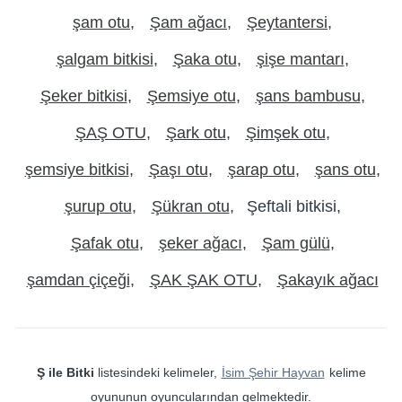
şam otu
Şam ağacı
Şeytantersi
şalgam bitkisi
Şaka otu
şişe mantarı
Şeker bitkisi
Şemsiye otu
şans bambusu
ŞAŞ OTU
Şark otu
Şimşek otu
şemsiye bitkisi
Şaşı otu
şarap otu
şans otu
şurup otu
Şükran otu
Şeftali bitkisi
Şafak otu
şeker ağacı
Şam gülü
şamdan çiçeği
ŞAK ŞAK OTU
Şakayık ağacı
Ş ile Bitki
listesindeki kelimeler,
İsim Şehir Hayvan
kelime
oyununun oyuncularından gelmektedir.