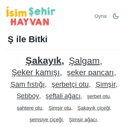
Oyna
Ş ile Bitki
Şakayık
Şalgam
Şeker kamışı
şeker pancarı
Şam fıstığı
şerbetçi otu
Şimşir
Şebboy
şeftali ağacı
şerbet otu
şahtere otu
Şimşir otu
Şakayık çiçeği
şemsiye çiçeği
Şimşir ağacı