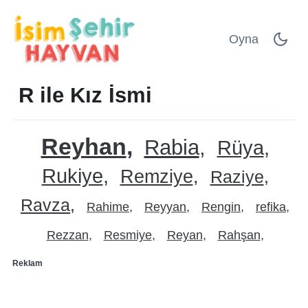
Oyna
R ile Kız İsmi
Reyhan
Rabia
Rüya
Rukiye
Remziye
Raziye
Ravza
Rahime
Reyyan
Rengin
refika
Rezzan
Resmiye
Reyan
Rahşan
Reklam