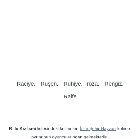
Raciye
Ruşen
Ruhiye
roza
Rengiz
Raife
R ile Kız İsmi
listesindeki kelimeler,
İsim Şehir Hayvan
kelime
oyununun oyuncularından gelmektedir.