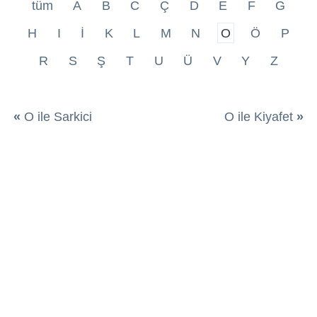
tüm
A
B
C
Ç
D
E
F
G
H
I
İ
K
L
M
N
O
Ö
P
R
S
Ş
T
U
Ü
V
Y
Z
«
O ile Sarkici
O ile Kiyafet
»