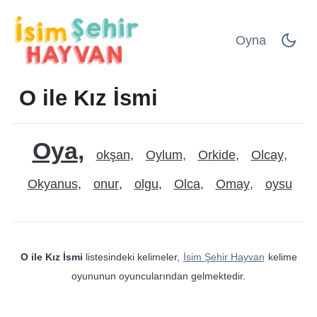
Oyna
O ile Kız İsmi
Oya
okşan
Oylum
Orkide
Olcay
Okyanus
onur
olgu
Olca
Omay
oysu
O ile Kız İsmi
listesindeki kelimeler,
İsim Şehir Hayvan
kelime
oyununun oyuncularından gelmektedir.