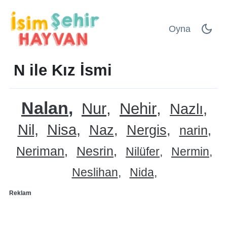
Oyna
N ile Kız İsmi
Nalan
Nur
Nehir
Nazlı
Nil
Nisa
Naz
Nergis
narin
Neriman
Nesrin
Nilüfer
Nermin
Neslihan
Nida
Reklam