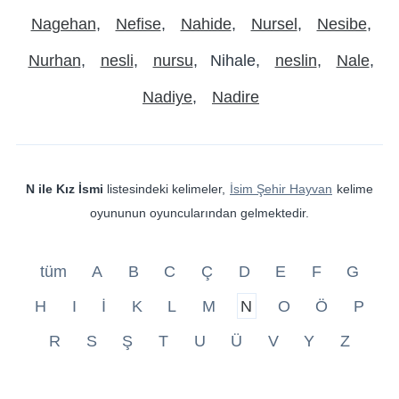
Nagehan
Nefise
Nahide
Nursel
Nesibe
Nurhan
nesli
nursu
Nihale
neslin
Nale
Nadiye
Nadire
N ile Kız İsmi
listesindeki kelimeler,
İsim Şehir Hayvan
kelime
oyununun oyuncularından gelmektedir.
tüm
A
B
C
Ç
D
E
F
G
H
I
İ
K
L
M
N
O
Ö
P
R
S
Ş
T
U
Ü
V
Y
Z