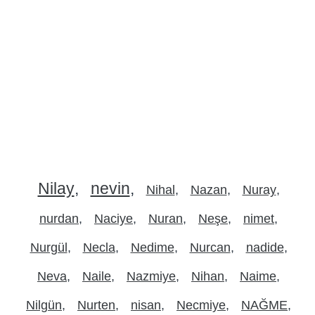
Nilay
nevin
Nihal
Nazan
Nuray
nurdan
Naciye
Nuran
Neşe
nimet
Nurgül
Necla
Nedime
Nurcan
nadide
Neva
Naile
Nazmiye
Nihan
Naime
Nilgün
Nurten
nisan
Necmiye
NAĞME