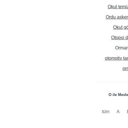
Okul temiz
Ordu asker
Okul gö
Otopsi d
Orman
otomotiv ta
or
O ile Mesl
tüm
A