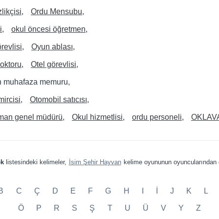
likçisi
Ordu Mensubu
i
okul öncesi öğretmen
revlisi
Oyun ablası
oktoru
Otel görevlisi
 muhafaza memuru
mircisi
Otomobil satıcısı
man genel müdürü
Okul hizmetlisi
ordu personeli
OKLAV
ek
listesindeki kelimeler,
İsim Şehir Hayvan
kelime oyununun oyuncularından g
B
C
Ç
D
E
F
G
H
I
İ
J
K
L
Ö
P
R
S
Ş
T
U
Ü
V
Y
Z