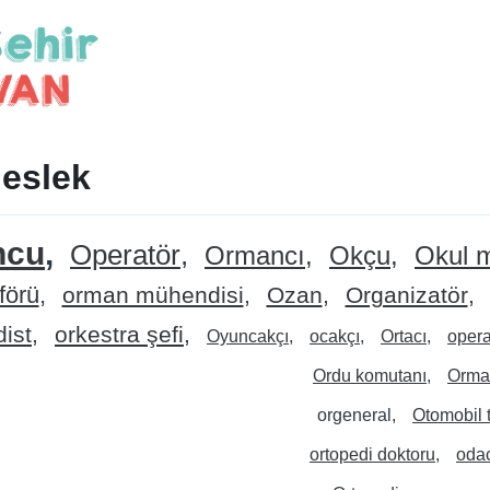
Meslek
ncu
Operatör
Ormancı
Okçu
Okul 
förü
orman mühendisi
Ozan
Organizatör
ist
orkestra şefi
Oyuncakçı
ocakçı
Ortacı
opera
Ordu komutanı
Orma
orgeneral
Otomobil t
ortopedi doktoru
oda