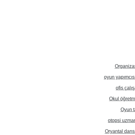
Organiza
oyun yapımcıs
ofis çalı
Okul öğretm
Oyun t
otopsi uzma
Oryantal dans