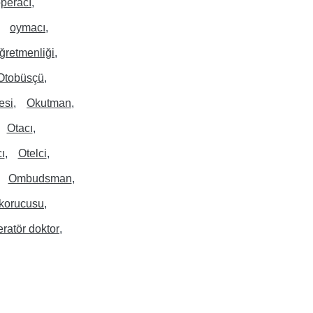
peracı
oymacı
ğretmenliği
Otobüsçü
esi
Okutman
Otacı
ı
Otelci
Ombudsman
korucusu
ratör doktor