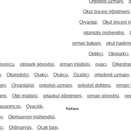
Ortopedi uzmanı
o
Okul öncesi öğretmeni
Oryantal
Okul öncesi ö
otomotiv mühendisi
orman bakanı
okul hadem
Optikçi
Otoparkçı
syoncu
otopark görevlisi
orman müdürü
oyacı
Orkestrac
ı
Otomobilci
Orakçı
Olukçu
Ozalitçi
ortodonti uzmanı
şanı
Oryantalist
onkoloji uzmanı
onkoloji doktoru
orman 
eni
Otel müdürü
ortaokul öğretmeni
orman görevlisi
ope
asarımcısı
Oyacılık
Reklam
nı
Otomasyon mühendisi
çı
Ordinaryüs
Ocak başı