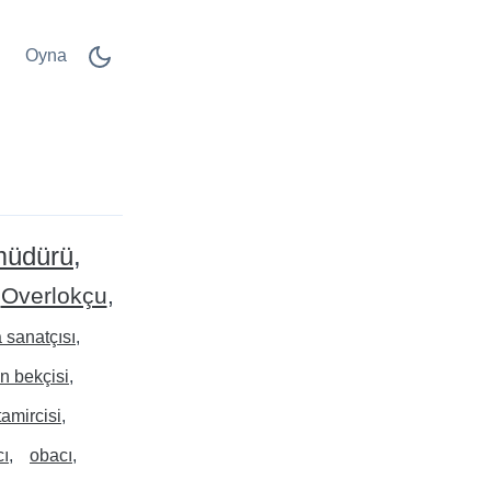
Oyna
müdürü
Overlokçu
 sanatçısı
n bekçisi
amircisi
cı
obacı