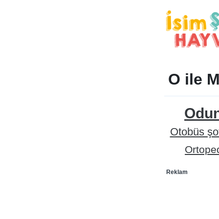
O ile 
Odu
Otobüs şo
Ortoped
Reklam