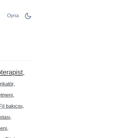
Oyna
terapist
rikatör
etmeni
Fil bakıcısı
stası
meni