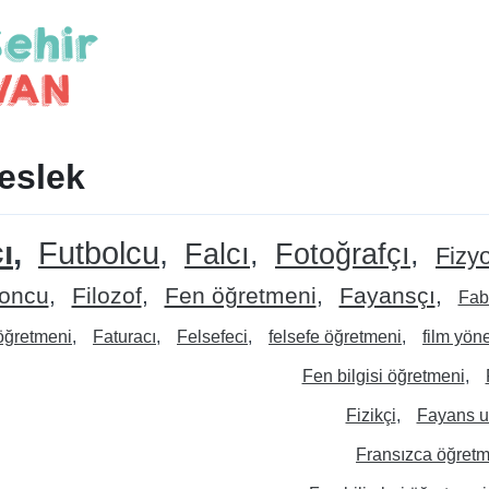
Meslek
ı
Futbolcu
Falcı
Fotoğrafçı
Fizyo
oncu
Filozof
Fen öğretmeni
Fayansçı
Fab
 öğretmeni
Faturacı
Felsefeci
felsefe öğretmeni
film yön
Fen bilgisi öğretmeni
Fizikçi
Fayans u
Fransızca öğret