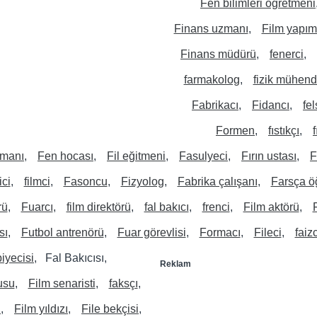
Fen bilimleri öğretmeni
Finans uzmanı
Film yapım
Finans müdürü
fenerci
farmakolog
fizik mühend
Fabrikacı
Fidancı
fe
Formen
fıstıkçı
şmanı
Fen hocası
Fil eğitmeni
Fasulyeci
Fırın ustası
F
ci
filmci
Fasoncu
Fizyolog
Fabrika çalışanı
Farsça ö
rü
Fuarcı
film direktörü
fal bakıcı
frenci
Film aktörü
sı
Futbol antrenörü
Fuar görevlisi
Formacı
Fileci
faizc
biyecisi
Fal Bakıcısı
Reklam
usu
Film senaristi
faksçı
ı
Film yıldızı
File bekçisi