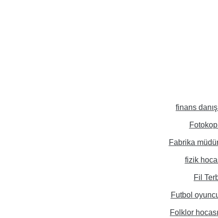
finans danı
Fotokopi
Fabrika müdü
fizik hoca
Fil Ter
Futbol oyunc
Folklor hocas