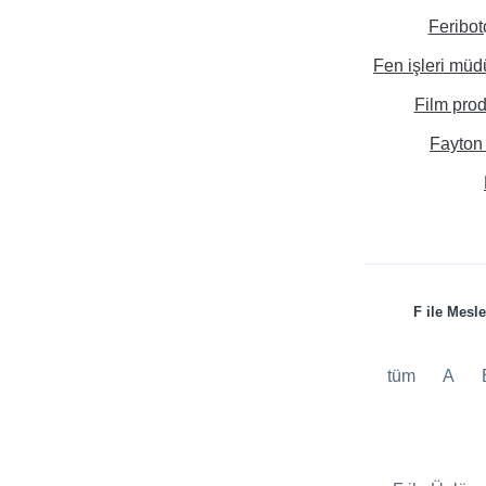
Feribot
Fen işleri müd
Film pro
Fayton
F ile Mesl
tüm
A