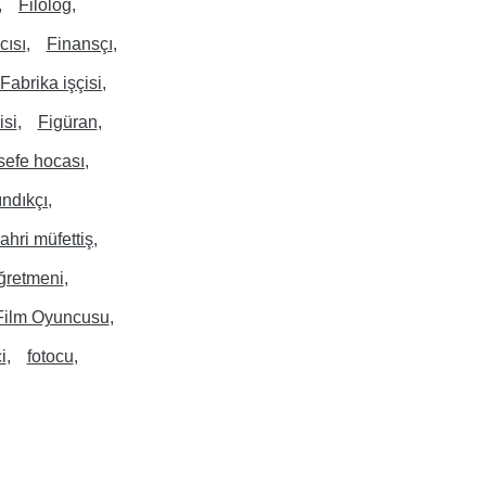
Filolog
cısı
Finansçı
Fabrika işçisi
isi
Figüran
lsefe hocası
fındıkçı
ahri müfettiş
ğretmeni
Film Oyuncusu
i
fotocu