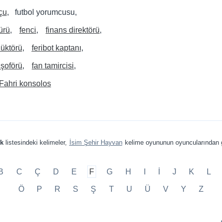
çu
futbol yorumcusu
ürü
fenci
finans direktörü
düktörü
feribot kaptanı
 şoförü
fan tamircisi
Fahri konsolos
ek
listesindeki kelimeler,
İsim Şehir Hayvan
kelime oyununun oyuncularından g
B
C
Ç
D
E
F
G
H
I
İ
J
K
L
Ö
P
R
S
Ş
T
U
Ü
V
Y
Z