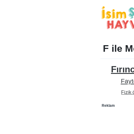
F ile 
Fırınc
Fayt
Fizik
Reklam