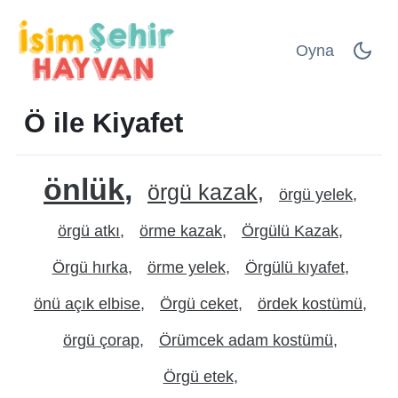
Oyna
Ö ile Kiyafet
önlük
örgü kazak
örgü yelek
örgü atkı
örme kazak
Örgülü Kazak
Örgü hırka
örme yelek
Örgülü kıyafet
önü açık elbise
Örgü ceket
ördek kostümü
örgü çorap
Örümcek adam kostümü
Örgü etek