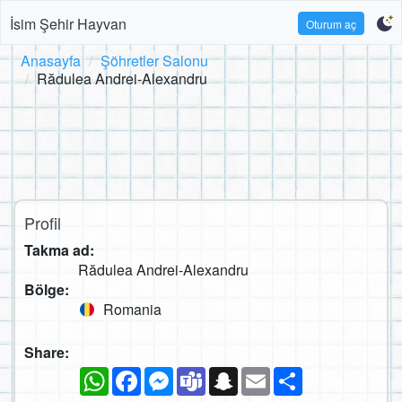
İsim Şehir Hayvan
Oturum aç
Anasayfa
Şöhretler Salonu
Rădulea Andrei-Alexandru
Profil
Takma ad:
Rădulea Andrei-Alexandru
Bölge:
Romania
Share:
WhatsApp
Facebook
Messenger
Teams
Snapchat
Email
Paylaş