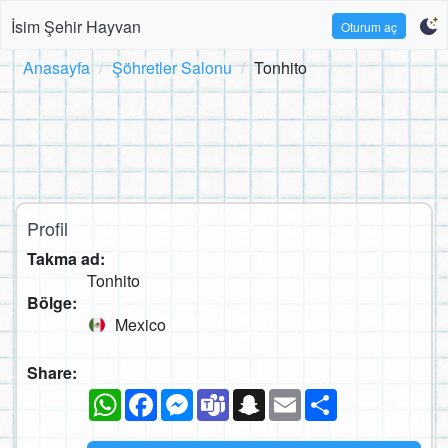
İsim Şehir Hayvan
Oturum aç
Anasayfa
Şöhretler Salonu
Tonhito
Profil
Takma ad:
Tonhito
Bölge:
Mexico
Share:
WhatsApp
Facebook
Messenger
Teams
Snapchat
Email
Paylaş