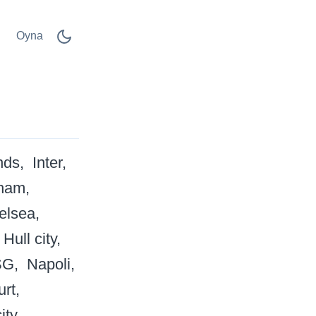
Oyna
nds
Inter
nham
elsea
Hull city
SG
Napoli
urt
ity