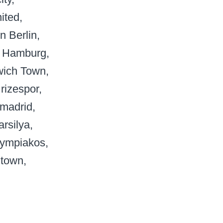
ited
n Berlin
Hamburg
wich Town
 rizespor
 madrid
rsilya
ympiakos
 town