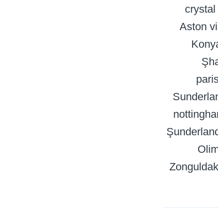
crystal
Aston vi
Kony
Şha
pari
Sunderla
nottingha
Şunderlan
Oli
Zonguldak