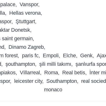
 palace
Vanspor
lla
Hellas verona
aspor
Ştuttgart
ktar Donetsk
s saint germain
nd
Dinamo Zagreb
m forest
paris fc
Empoli
Elche
Genk
Aja
d
şouthampton
şili milli takımı
şanlıurfa spo
mpiakos
Villarreal
Roma
Real betis
İnter m
spor
leicester city
Southampton
real socie
monaco