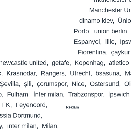
Manchester Un
dinamo kiev
Ünio
Porto
union berlin
Espanyol
lille
Ips
Fiorentina
çaykur
newcastle united
getafe
Kopenhag
atletico
s
Krasnodar
Rangers
Utrecht
ösasuna
Ma
Şevilla
şili
çorumspor
Nice
Östersund
Ol
o
Fulham
İnter milan
Trabzonspor
İpswich
 FK
Feyenoord
Reklam
ssia Dortmund
y
ınter milan
Milan