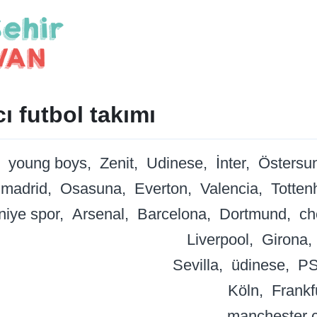
ı futbol takımı
young boys
Zenit
Udinese
İnter
Östersu
 madrid
Osasuna
Everton
Valencia
Totte
iye spor
Arsenal
Barcelona
Dortmund
ch
Liverpool
Girona
Sevilla
üdinese
P
Köln
Frankf
manchester c