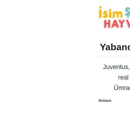
Yabanc
Juventus
real
Ümran
Reklam