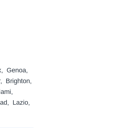
x
Genoa
r
Brighton
iami
dad
Lazio