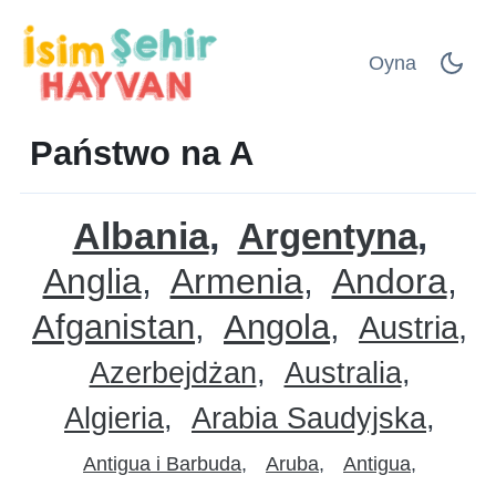
Oyna
Państwo na A
Albania
Argentyna
Anglia
Armenia
Andora
Afganistan
Angola
Austria
Azerbejdżan
Australia
Algieria
Arabia Saudyjska
Antigua i Barbuda
Aruba
Antigua