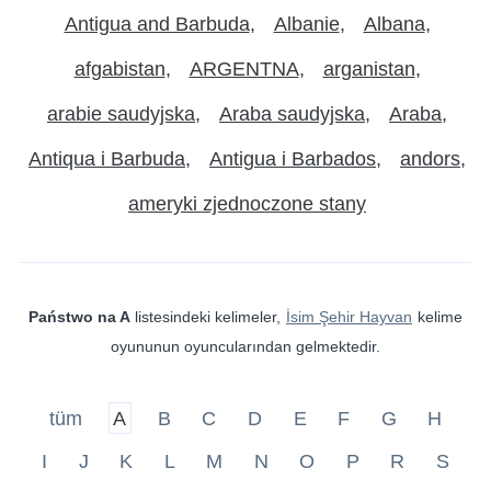
Antigua and Barbuda
Albanie
Albana
afgabistan
ARGENTNA
arganistan
arabie saudyjska
Araba saudyjska
Araba
Antiqua i Barbuda
Antigua i Barbados
andors
ameryki zjednoczone stany
Państwo na A
listesindeki kelimeler,
İsim Şehir Hayvan
kelime
oyununun oyuncularından gelmektedir.
tüm
A
B
C
D
E
F
G
H
I
J
K
L
M
N
O
P
R
S