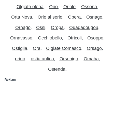
Olgiate olona
Orio
Oriolo
Ossona
Orta Nova
Orio al serio
Opera
Osnago
Ornago
Ossi
Oropa
Ouagadougou
Ornavasso
Occhiobello
Otricoli
Osoppo
Ostiglia
Ora
Olgiate Comasco
Orsago
orino
ostia antica
Orsenigo
Omaha
Ostenda
Reklam