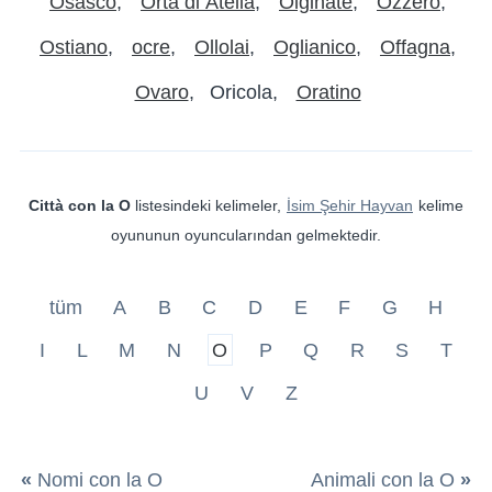
Osasco
Orta di Atella
Olginate
Ozzero
Ostiano
ocre
Ollolai
Oglianico
Offagna
Ovaro
Oricola
Oratino
Città con la O
listesindeki kelimeler,
İsim Şehir Hayvan
kelime
oyununun oyuncularından gelmektedir.
tüm
A
B
C
D
E
F
G
H
I
L
M
N
O
P
Q
R
S
T
U
V
Z
«
Nomi con la O
Animali con la O
»